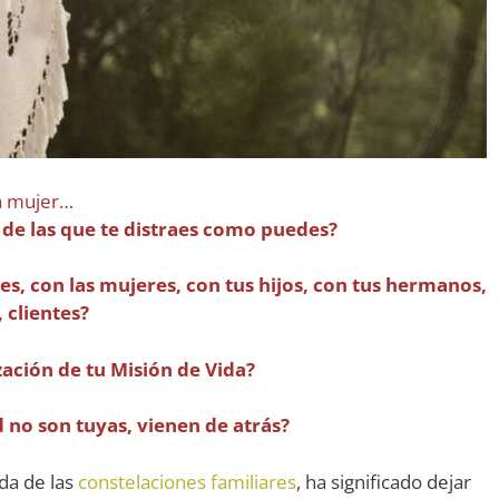
a mujer…
 de las que te distraes como puedes?
s, con las mujeres, con tus hijos, con tus hermanos,
 clientes?
zación de tu Misión de Vida?
d no son tuyas, vienen de atrás?
da de las
constelaciones familiares
, ha significado dejar