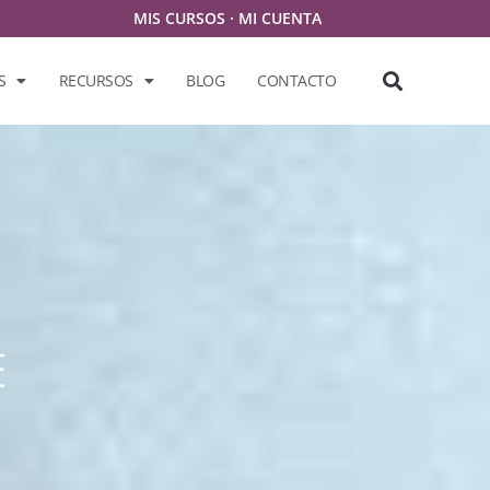
MIS CURSOS
·
MI CUENTA
S
RECURSOS
BLOG
CONTACTO
E