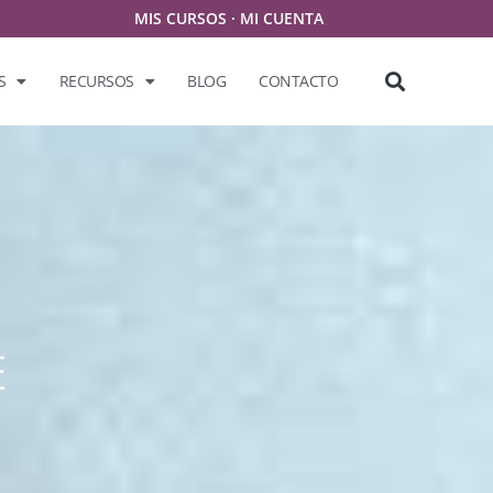
MIS CURSOS
·
MI CUENTA
S
RECURSOS
BLOG
CONTACTO
E