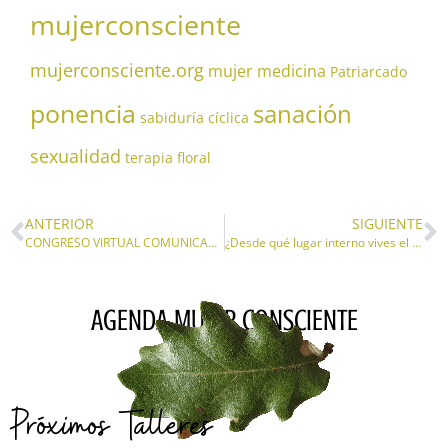
mujerconsciente
mujerconsciente.org
mujer medicina
Patriarcado
ponencia
sanación
sabiduría cíclica
sexualidad
terapia floral
ANTERIOR
SIGUIENTE
CONGRESO VIRTUAL COMUNICACIÓN Y CONSCIENCIA del 4 al 9 de noviembre
¿Desde qué lugar interno vives el 8 de marzo?: Recursos para tu viaje
AGENDA MUJER CONSCIENTE
Próximos Talleres