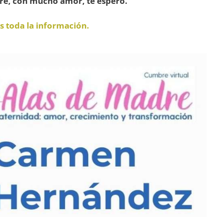
bre, con mucho amor, te espero.
 toda la información.