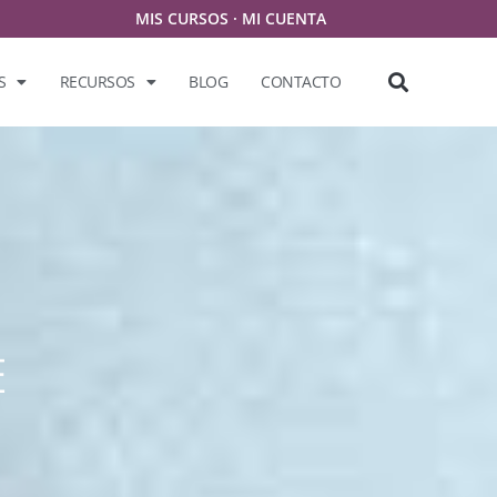
MIS CURSOS
·
MI CUENTA
S
RECURSOS
BLOG
CONTACTO
E