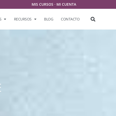
MIS CURSOS
·
MI CUENTA
S
RECURSOS
BLOG
CONTACTO
E