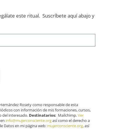
gálate este ritual.
Suscríbete aquí abajo y
n Hernández Rosety como responsable de esta
periódicos con información de mis formaciones, cursos,
 del interesado.
Destinatarios:
Mailchimp.
Ver
s en
info@mujerconsciente.org
así como el derecho a
 de Datos en mi página web:
mujerconsciente.org
, así