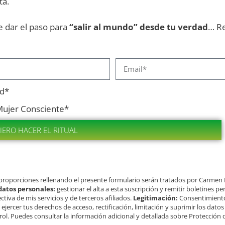
ta.
 dar el paso para
“salir al mundo” desde tu verdad
… Re
ad*
Mujer Consciente*
UIERO HACER EL RITUAL
 proporciones rellenando el presente formulario serán tratados por Carme
 datos personales:
gestionar el alta a esta suscripción y remitir boletines 
ctiva de mis servicios y de terceros afiliados.
Legitimación:
Consentimiento
ejercer tus derechos de acceso, rectificación, limitación y suprimir los dato
ol. Puedes consultar la información adicional y detallada sobre Protección